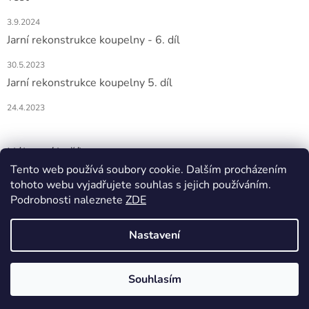
3.9.2024
Jarní rekonstrukce koupelny - 6. díl
30.5.2023
Jarní rekonstrukce koupelny 5. díl
24.4.2023
Nákupní košík
Tento web používá soubory cookie. Dalším procházením
tohoto webu vyjadřujete souhlas s jejich používáním.
0
KS /
0 KČ
Podrobnosti naleznete
ZDE
Nastavení
Vytvořil Shoptet
Souhlasím
Copyright 2026
DOMIO
. Všechna práva vyhrazena.