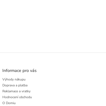
Z
á
p
a
Informace pro vás
t
Výhody nákupu
í
Doprava a platba
Reklamace a vratky
Hodnocení obchodu
O Domiu