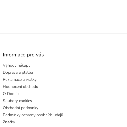
Z
á
p
a
Informace pro vás
t
Výhody nákupu
í
Doprava a platba
Reklamace a vratky
Hodnocení obchodu
O Domiu
Soubory cookies
Obchodní podmínky
Podmínky ochrany osobních údajů
Značky