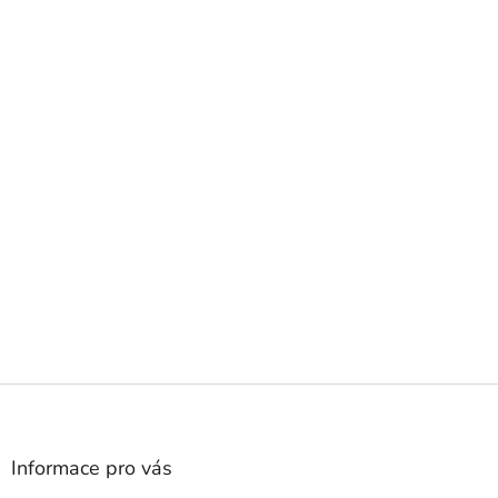
Z
á
p
a
Informace pro vás
t