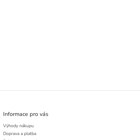
Z
á
p
a
Informace pro vás
t
Výhody nákupu
í
Doprava a platba