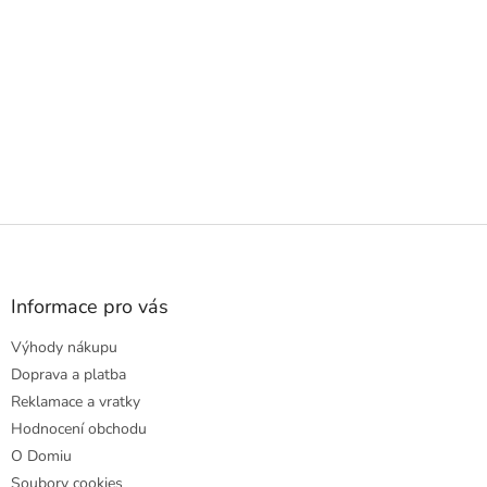
Z
á
p
a
Informace pro vás
t
Výhody nákupu
í
Doprava a platba
Reklamace a vratky
Hodnocení obchodu
O Domiu
Soubory cookies