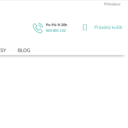
Přihlášení
NÁKUPNÍ
Prázdný košík
603 801 132
KOŠÍK
USY
BLOG