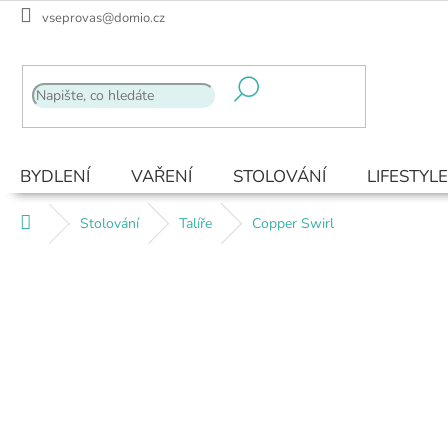
Přejít
vseprovas@domio.cz
na
obsah
BYDLENÍ
VAŘENÍ
STOLOVÁNÍ
LIFESTYLE
Domů
Stolování
Talíře
Copper Swirl