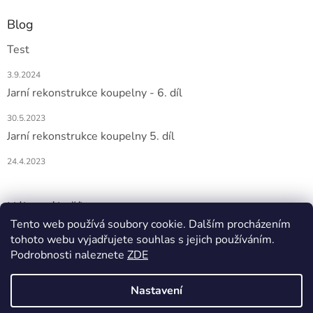
Blog
Test
3.9.2024
Jarní rekonstrukce koupelny - 6. díl
30.5.2023
Jarní rekonstrukce koupelny 5. díl
24.4.2023
Nákupní košík
Tento web používá soubory cookie. Dalším procházením
tohoto webu vyjadřujete souhlas s jejich používáním.
0
KS /
0 KČ
Podrobnosti naleznete
ZDE
Nastavení
Vytvořil Shoptet