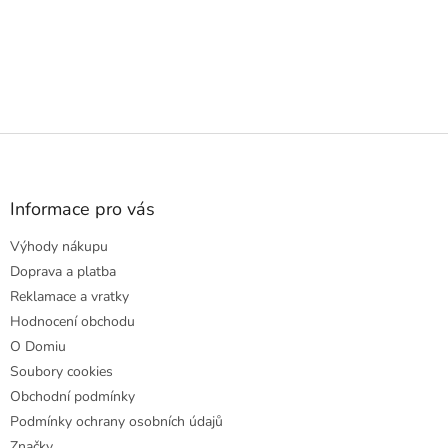
Z
á
p
a
Informace pro vás
t
Výhody nákupu
í
Doprava a platba
Reklamace a vratky
Hodnocení obchodu
O Domiu
Soubory cookies
Obchodní podmínky
Podmínky ochrany osobních údajů
Značky