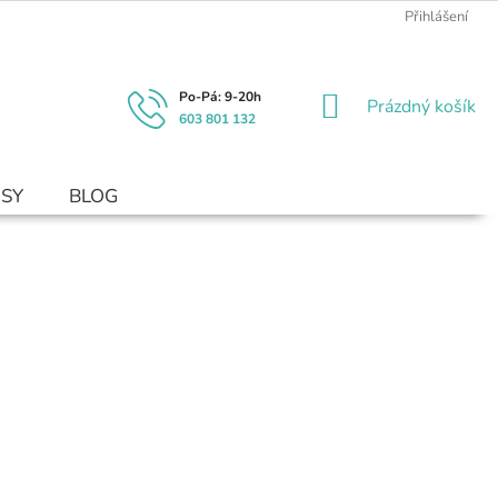
Přihlášení
NÁKUPNÍ
Prázdný košík
603 801 132
KOŠÍK
USY
BLOG