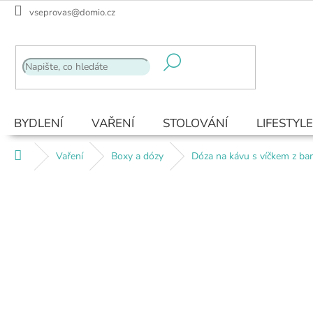
Přejít
vseprovas@domio.cz
na
obsah
BYDLENÍ
VAŘENÍ
STOLOVÁNÍ
LIFESTYLE
Domů
Vaření
Boxy a dózy
Dóza na kávu s víčkem z b