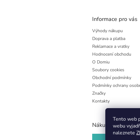
p
a
t
Informace pro vás
í
Výhody nákupu
Doprava a platba
Reklamace a vratky
Hodnocení obchodu
O Domiu
Soubory cookies
Obchodní podmínky
Podmínky ochrany osobn
Značky
Kontakty
Tento web p
Nákupní košík
webu vyjadř
naleznete
Z
0
KS /
0 KČ