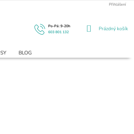
Přihlášení
NÁKUPNÍ
Prázdný košík
603 801 132
KOŠÍK
USY
BLOG