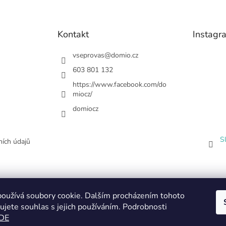
Kontakt
Instagr
vseprovas
@
domio.cz
603 801 132
https://www.facebook.com/do
miocz/
domiocz
S
ích údajů
oužívá soubory cookie. Dalším procházením tohoto
ujete souhlas s jejich používáním. Podrobnosti
DE