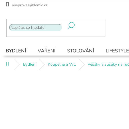
Přejít
vseprovas@domio.cz
na
obsah
BYDLENÍ
VAŘENÍ
STOLOVÁNÍ
LIFESTYLE
Domů
Bydlení
Koupelna a WC
Věšáky a sušáky na ruč