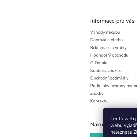
p
a
t
Informace pro vás
í
Výhody nákupu
Doprava a platba
Reklamace a vratky
Hodnocení obchodu
O Domiu
Soubory cookies
Obchodní podmínky
Podmínky ochrany osobn
Značky
Kontakty
Tento web p
Nákupní košík
webu vyjadř
naleznete
Z